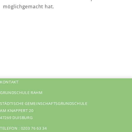
möglichgemacht hat.
KONTAKT
GRUNDSCHULE RAHM
STÄDTISCHE GEMEINSCHAFTSGRUNDSCHULE
AM KNAPPERT 20
47269 DUISBURG
TELEFON :
0203 76 63 34